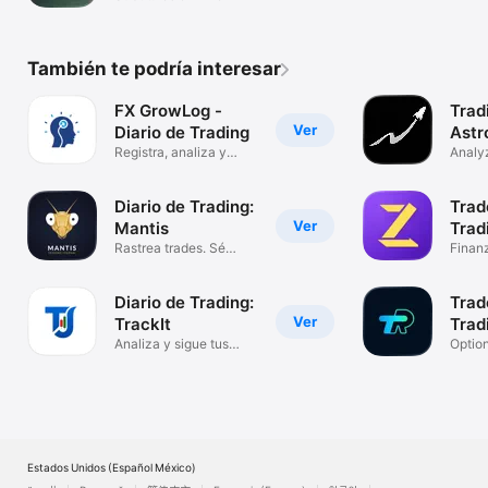
También te podría interesar
FX GrowLog -
Trad
Ver
Diario de Trading
Astr
Registra, analiza y
Analyz
crece
Impro
Diario de Trading:
Trad
Ver
Mantis
Trad
Rastrea trades. Sé
Finan
constante.
Diario de Trading:
Trad
Ver
TrackIt
Trad
Analiza y sigue tus
Optio
trades
Tradin
Estados Unidos (Español México)