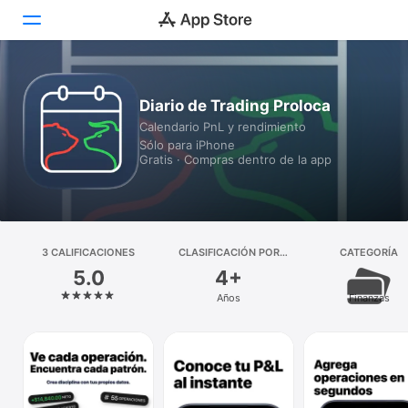
Hoy
Diario de Trading Proloca
Calendario PnL y rendimiento
Juegos
Sólo para iPhone
Gratis · Compras dentro de la app
Apps
Arcade
Buscar
3 CALIFICACIONES
CLASIFICACIÓN POR
CATEGORÍA
EDADES
5.0
4+
Plataforma
Años
Finanzas
iPhone
iPad
Mac
Vision