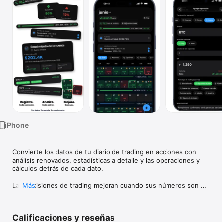
Watch
TV
iPhone
Convierte los datos de tu diario de trading en acciones con 
análisis renovados, estadísticas a detalle y las operaciones y 
cálculos detrás de cada dato.

Las decisiones de trading mejoran cuando sus números son 
Más
fáciles de enfrentar.

Proloca es una bitácora visual de trading creada alrededor de 
Calificaciones y reseñas
un calendario P&L. Registre trades rápido, vea al instante los 