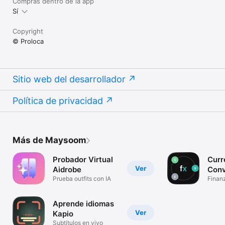
Compras dentro de la app
Sí
Copyright
© Proloca
Sitio web del desarrollador
Política de privacidad
Más de Maysoom
Probador Virtual
Curr
Ver
Aidrobe
Conv
Prueba outfits con IA
Flex
Finan
Aprende idiomas
Ver
Kapio
Subtítulos en vivo