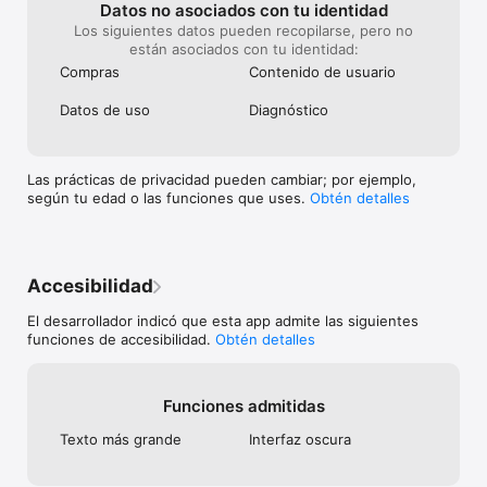
trading separado del movimiento de efectivo.

Datos no asociados con tu identidad
Los siguientes datos pueden recopilarse, pero no
METAS DE GANANCIA

están asociados con tu identidad:
Defina metas semanales o mensuales como cantidad fija o 
Compras
Contenido de usuario
porcentaje. Siga el progreso en Calendario y Estadísticas para 
que su meta esté visible mientras opera, no perdida en una 
Datos de uso
Diagnóstico
hoja de cálculo.

LÍMITES DE RIESGO

Controle límites de pérdida diaria y drawdown máximo por 
Las prácticas de privacidad pueden cambiar; por ejemplo,
cantidad o porcentaje. Proloca muestra cuándo está dentro 
según tu edad o las funciones que uses.
Obtén detalles
del límite, cerca del límite o ya lo rebasó, para que el riesgo 
siga dentro de su rutina.

CURVA DE CAPITAL

Vea capital calculado, P&L de trading, rendimiento de trading y 
Accesibilidad
drawdown de trading. Revise una cuenta de trading o todas 
las cuentas juntas para entender cómo se mueve realmente 
El desarrollador indicó que esta app admite las siguientes
su capital.

funciones de accesibilidad.
Obtén detalles
ESTADÍSTICAS QUE SÍ IMPORTAN

Tasa de acierto, profit factor, ganancia promedio, pérdida 
Funciones admitidas
promedio, mejores mercados, costos de bróker, patrones 
psicológicos, sesiones, direcciones y símbolos. Vea los 
Texto más grande
Interfaz oscura
números que explican sus resultados.

WIDGETS EN LA PANTALLA DE INICIO
