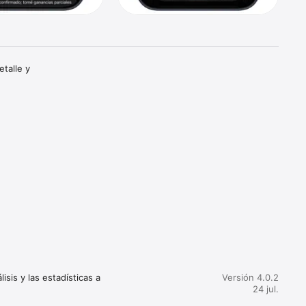
talle y 
 rápido, 
a le 
 
ociones y 
is y las estadísticas a 
Versión 4.0.2
ompleta.

24 jul.