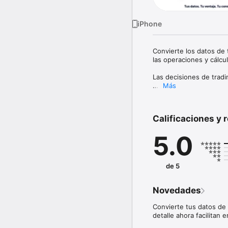
iPhone
Convierte los datos de t
las operaciones y cálcul
Las decisiones de tradi
Más
Proloca es una bitácora
vea al instante los día
emociones, metas y rie
Calificaciones y 
Ya sea que opere accion
5.0
ayuda a pasar de notas 
CALENDARIO P&L

Su mes dice la verdad d
de 5
semanales y mensuales, 
patrones salten a la vist
Novedades
BITÁCORA DE TRADING 
Registre símbolo, tipo 
Convierte tus datos de 
capturas. Proloca calcu
detalle ahora facilitan 