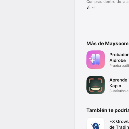
Compras dentro de la 
Sí
Más de Maysoom
Probador 
Aidrobe
Prueba outfi
Aprende 
Kapio
Subtítulos e
También te podría
FX GrowL
de Tradi