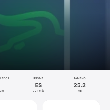
LLADOR
IDIOMA
TAMAÑO
ES
25.2
oom
y 24 más
MB