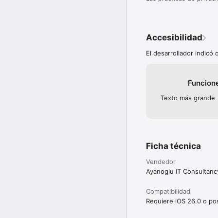
IMPORTACIÓN, EXPORTA
Importe trades desde CS
mantenga sus datos res
PROLOCA PRO

Accesibilidad
Desbloquee Cuentas de t
riesgo, filtros avanzado
El desarrollador indicó
experiencia principal de 
Deje de preguntarse si e
Funcion
Términos de uso: https
Texto más grande
Política de privacidad:
Ficha técnica
Vendedor
Ayanoglu IT Consultanc
Compatibilidad
Requiere iOS 26.0 o pos