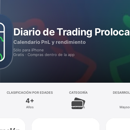
Diario de Trading Proloca
Calendario PnL y rendimiento
Sólo para iPhone
Gratis · Compras dentro de la app
CLASIFICACIÓN POR EDADES
CATEGORÍA
DESARRO
4+
Años
Finanzas
Mays