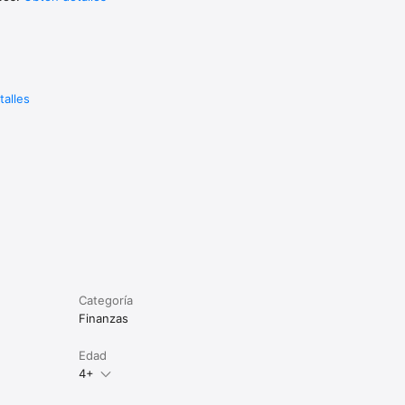
h ID y 
ímites de 
ndo la 
talles
Categoría
Finanzas
Edad
4+