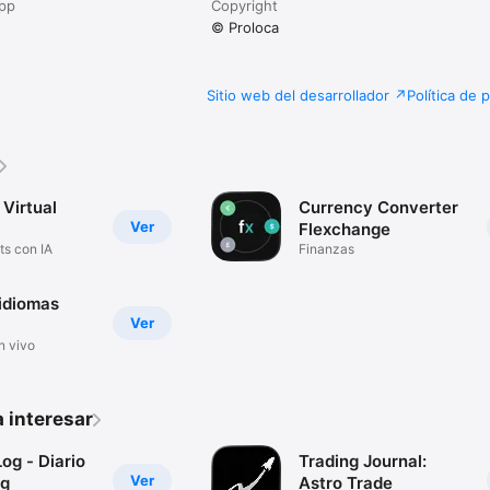
app
Copyright
© Proloca
Sitio web del desarrollador
Política de 
Virtual
Currency Converter
Ver
Flexchange
ts con IA
Finanzas
idiomas
Ver
n vivo
 interesar
og - Diario
Trading Journal:
Ver
ng
Astro Trade