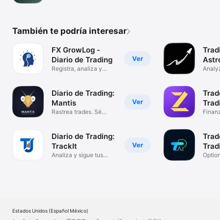
También te podría interesar
FX GrowLog -
Trad
Ver
Diario de Trading
Astr
Registra, analiza y
Analyz
crece
Impro
Diario de Trading:
Trad
Ver
Mantis
Trad
Rastrea trades. Sé
Finan
constante.
Diario de Trading:
Trad
Ver
TrackIt
Trad
Analiza y sigue tus
Optio
trades
Tradin
Estados Unidos (Español México)