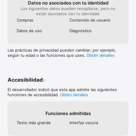
trading separado del movimiento de efectivo.

Datos no asociados con tu identidad
Los siguientes datos pueden recopilarse, pero no
METAS DE GANANCIA

están asociados con tu identidad:
Defina metas semanales o mensuales como cantidad fija o 
Compras
Contenido de usuario
porcentaje. Siga el progreso en Calendario y Estadísticas para 
que su meta esté visible mientras opera, no perdida en una 
Datos de uso
Diagnóstico
hoja de cálculo.

LÍMITES DE RIESGO

Controle límites de pérdida diaria y drawdown máximo por 
Las prácticas de privacidad pueden cambiar; por ejemplo,
cantidad o porcentaje. Proloca muestra cuándo está dentro 
según tu edad o las funciones que uses.
Obtén detalles
del límite, cerca del límite o ya lo rebasó, para que el riesgo 
siga dentro de su rutina.

CURVA DE CAPITAL

Vea capital calculado, P&L de trading, rendimiento de trading y 
Accesibilidad
drawdown de trading. Revise una cuenta de trading o todas 
las cuentas juntas para entender cómo se mueve realmente 
El desarrollador indicó que esta app admite las siguientes
su capital.

funciones de accesibilidad.
Obtén detalles
ESTADÍSTICAS QUE SÍ IMPORTAN

Tasa de acierto, profit factor, ganancia promedio, pérdida 
Funciones admitidas
promedio, mejores mercados, costos de bróker, patrones 
psicológicos, sesiones, direcciones y símbolos. Vea los 
Texto más grande
Interfaz oscura
números que explican sus resultados.

WIDGETS EN LA PANTALLA DE INICIO
