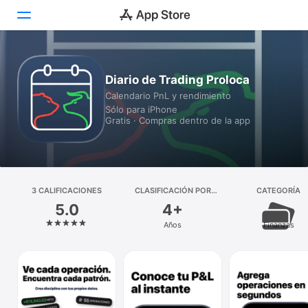
Hoy
Diario de Trading Proloca
Calendario PnL y rendimiento
Juegos
Sólo para iPhone
Gratis · Compras dentro de la app
Apps
Arcade
Buscar
3 CALIFICACIONES
CLASIFICACIÓN POR
CATEGORÍA
EDADES
5.0
4+
Plataforma
Años
Finanzas
iPhone
iPad
Mac
Vision