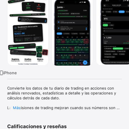
Watch
TV
iPhone
Convierte los datos de tu diario de trading en acciones con 
análisis renovados, estadísticas a detalle y las operaciones y 
cálculos detrás de cada dato.

Las decisiones de trading mejoran cuando sus números son 
Más
fáciles de enfrentar.

Proloca es una bitácora visual de trading creada alrededor de 
Calificaciones y reseñas
un calendario P&L. Registre trades rápido, vea al instante los 