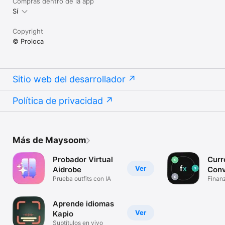
Compras dentro de la app
Sí
Copyright
© Proloca
Sitio web del desarrollador
Política de privacidad
Más de Maysoom
Probador Virtual
Curr
Ver
Aidrobe
Conv
Prueba outfits con IA
Flex
Finan
Aprende idiomas
Ver
Kapio
Subtítulos en vivo