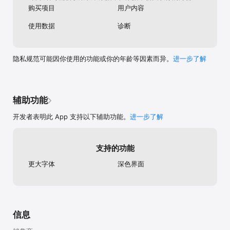
的一部分。

购买项目
用户内容
权益曲线

使用数据
诊断
查看计算权益、交易盈亏、交易回报率和交易回撤。可以查看一个交
易账户，也可以汇总全部账户，真正理解资金如何移动。

真正有用的交易统计

隐私规范可能因你使用的功能或你的年龄等因素而异。
进一步了解
胜率、profit factor、平均盈利、平均亏损、最佳市场、券商成本、
心理模式、交易时段、方向和代码。看到能解释结果的数字。

主屏幕小组件

不用打开 app，也能查看今日 P&L、当前连续记录、周表现、月进度
辅助功能
和交易迷你图。

开发者表明此 App 支持以下辅助功能。
进一步了解
导入、导出与隐私

从 CSV 导入交易，随时导出日记，用 Face ID 或 Touch ID 保护 
app，并通过 iCloud 备份数据。

支持的功能
PROLOCA PRO

更大字体
深色界面
解锁交易账户、资金跟踪、权益曲线、盈利目标、风险限额、高级筛
选、无限券商资料等功能。免费交易者依然可以使用核心日记体验。

别再猜自己有没有进步。打开 Proloca，记录交易，看清模式。

使用条款: https://proloca.app/legal/terms?locale=zh-Hans

信息
隐私政策: https://proloca.app/legal/privacy-policy?locale=zh-
Hans