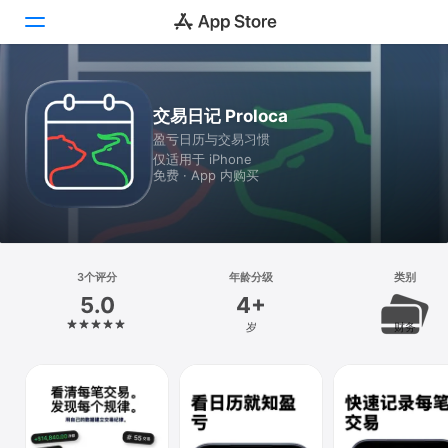
Today
交易日记 Proloca
盈亏日历与交易习惯
游戏
仅适用于 iPhone
免费 · App 内购买
App
Arcade
搜索
3个评分
年龄分级
类别
5.0
4+
平台
岁
财务
iPhone
iPad
Mac
Vision