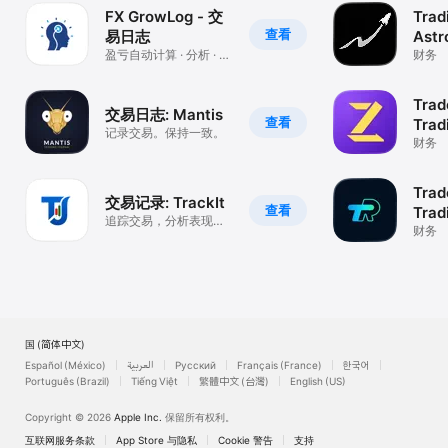
FX GrowLog - 交
Trad
查看
易日志
Astr
盈亏自动计算 · 分析 · 成
财务
长追踪
Trad
交易日志: Mantis
查看
Trad
记录交易。保持一致。
财务
Trad
交易记录: TrackIt
查看
Trad
追踪交易，分析表现，
财务
改进交易结果
美国 (简体中文)
Español (México)
العربية
Русский
Français (France)
한국어
Português (Brazil)
Tiếng Việt
繁體中文 (台灣)
English (US)
Copyright © 2026
Apple Inc.
保留所有权利。
互联网服务条款
App Store 与隐私
Cookie 警告
支持