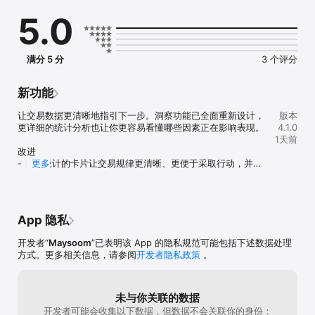
无论你交易股票、外汇、加密货币、期权、期货、CFD，还是 
5.0
funded account，Proloca 都能帮你从零散笔记和表格，回到一张清
晰的交易全景图。

P&L 日历

满分 5 分
3 个评分
一个月的真实情况，一眼就能看懂。绿色日、红色日、连续记录、月
度进展、周视图和月视图、资产筛选以及周末交易支持，都能让模式
更容易浮现。

新功能
快速交易日记

让交易数据更清晰地指引下一步。洞察功能已全面重新设计，
版本
记录代码、资产类型、方向、交易时段、手数、备注、券商、佣金、
更详细的统计分析也让你更容易看懂哪些因素正在影响表现。

4.1.0
情绪和截图。Proloca 会自动计算净 P&L，让每笔交易都留下完整故
1天前
事。

改进

- 重新设计的卡片让交易规律更清晰、更便于采取行动，并为
更多
交易账户与资金

每条洞察提供背景、后续步骤、可信度以及作为依据的已记录
将个人账户、prop firm challenge、期权账本、加密钱包，或任何你
样本。

交易的资金池分开管理。设置起始余额，记录入金、出金、payout、
- 按代码、星期、方向、交易时段、资产类型等维度查看表
重置和修正，并让交易盈亏与现金流动保持分离。

现。

App 隐私
- 轻点任意统计项，即可查看背后的交易记录和计算过程，核
盈利目标

对数据并从结果中总结经验。
开发者“
Maysoom
”已表明该 App 的隐私规范可能包括下述数据处理
按固定金额或百分比设置周目标或月目标。在日历和统计中查看进
方式。更多相关信息，请参阅
开发者隐私政策
。
度，让目标在交易时始终可见，而不是埋在表格里。

风险限额

按金额或百分比跟踪每日亏损限额和最大回撤限额。Proloca 会显示
未与你关联的数据
你是在限额内、接近限额，还是已经突破限额，让风险管理成为日常
开发者可能会收集以下数据，但数据不会关联你的身份：