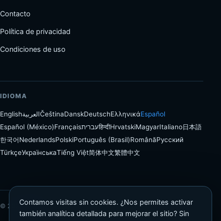
Contacto
Política de privacidad
Condiciones de uso
IDIOMA
English
العربية
Čeština
Dansk
Deutsch
Ελληνικά
Español
Español (México)
Français
עברית
हिन्दी
Hrvatski
Magyar
Italiano
日本語
한국어
Nederlands
Polski
Português (Brasil)
Română
Русский
Türkçe
Українська
Tiếng Việt
简体中文
繁體中文
Contamos visitas sin cookies. ¿Nos permites activar
© 2026 Proloca
también analítica detallada para mejorar el sitio? Sin