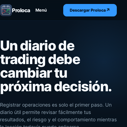
Proloca
↗
Menú
Descargar Proloca
Un diario de
trading debe
cambiar tu
próxima decisión.
Registrar operaciones es solo el primer paso. Un
diario útil permite revisar fácilmente tus
resultados, el riesgo y el comportamiento mientras
la lección todavía puede aplicarse.