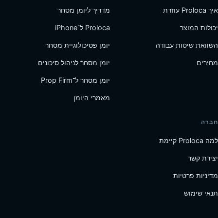
איך Proloca עוזרת
מדריך ליומן מסחר
יכולות המוצר
Proloca ל־iPhone
השוואת שיטות עבודה
יומן פסיכולוגיית מסחר
מחירים
יומן מסחר לניהול סיכונים
יומן מסחר ל־Prop Firm
מאמרי היומן
חברה
למה Proloca קיימת
יצירת קשר
מדיניות פרטיות
תנאי שימוש