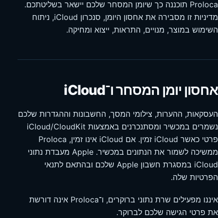
Proloca תוכננה כך שיומן המסחר שלכם יישאר בשליטתכם.
מדיניות זו מסבירה את אחסון היומן, סנכרון iCloud, ניתוח
השימוש במוצר, מנויים, התראות, ייצוא ומחיקה.
אחסון יומן המסחר ו־iCloud
העסקאות, ההערות, צילומי המסך, החשבונות וההגדרות שלכם
נשמרים במכשיר ומסתנכרנים באמצעות iCloud/CloudKit
פרטי כאשר iCloud זמין. אם iCloud אינו זמין, Proloca
ממשיכה לשמור את הנתונים במכשיר. Apple מעבדת נתוני
iCloud במסגרת חשבון Apple שלכם ובהתאם לתנאי
הפרטיות שלה.
איננו מפעילים שרת נתוני ברוקרים, ו־Proloca אינה דורשת
את פרטי הגישה שלכם לברוקר.