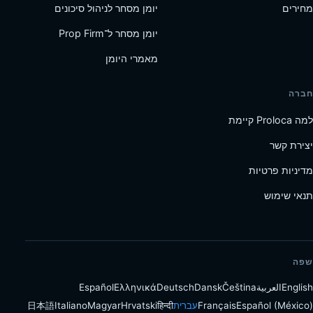
מחירים
יומן מסחר לניהול סיכונים
יומן מסחר ל־Prop Firm
מאמרי היומן
חברה
למה Proloca קיימת
יצירת קשר
מדיניות פרטיות
תנאי שימוש
שפה
English
العربية
Čeština
Dansk
Deutsch
Ελληνικά
Español
Español (México)
Français
עברית
हिन्दी
Hrvatski
Magyar
Italiano
日本語