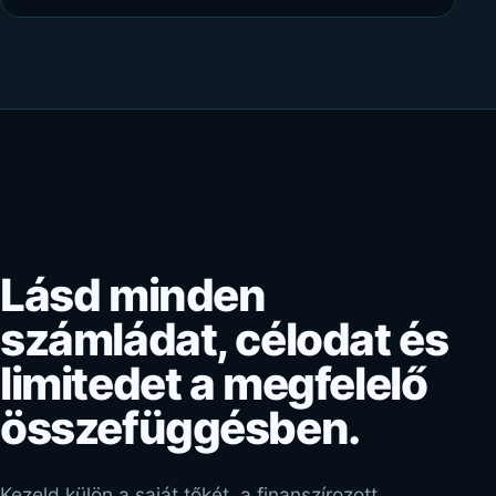
Lásd minden
számládat, célodat és
limitedet a megfelelő
összefüggésben.
Kezeld külön a saját tőkét, a finanszírozott