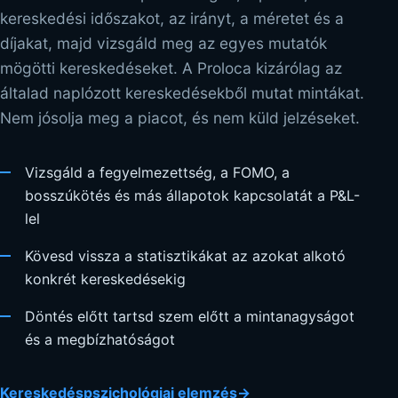
kereskedési időszakot, az irányt, a méretet és a
díjakat, majd vizsgáld meg az egyes mutatók
mögötti kereskedéseket. A Proloca kizárólag az
általad naplózott kereskedésekből mutat mintákat.
Nem jósolja meg a piacot, és nem küld jelzéseket.
Vizsgáld a fegyelmezettség, a FOMO, a
bosszúkötés és más állapotok kapcsolatát a P&L-
lel
Kövesd vissza a statisztikákat az azokat alkotó
konkrét kereskedésekig
Döntés előtt tartsd szem előtt a mintanagyságot
és a megbízhatóságot
Kereskedéspszichológiai elemzés
→