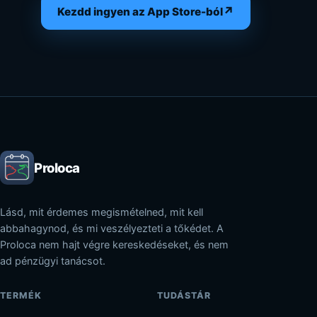
↗
Kezdd ingyen az App Store-ból
Proloca
Lásd, mit érdemes megismételned, mit kell
abbahagynod, és mi veszélyezteti a tőkédet. A
Proloca nem hajt végre kereskedéseket, és nem
ad pénzügyi tanácsot.
TERMÉK
TUDÁSTÁR