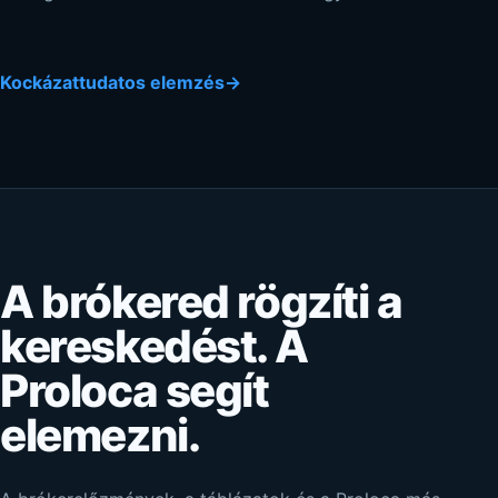
Kockázattudatos elemzés
→
A brókered rögzíti a
kereskedést. A
Proloca segít
elemezni.