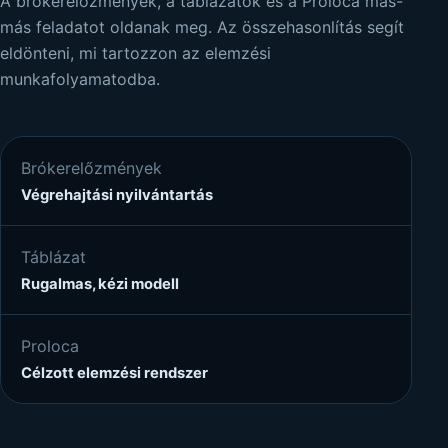
A brókerelőzmények, a táblázatok és a Proloca más-
más feladatot oldanak meg. Az összehasonlítás segít
eldönteni, mi tartozzon az elemzési
munkafolyamatodba.
Brókerelőzmények
Végrehajtási nyilvántartás
Táblázat
Rugalmas, kézi modell
Proloca
Célzott elemzési rendszer