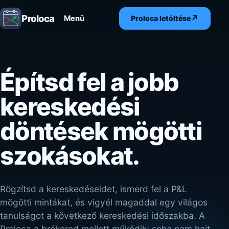
Proloca
↗
Menü
Proloca letöltése
Építsd fel a jobb
kereskedési
döntések mögötti
szokásokat.
Rögzítsd a kereskedéseidet, ismerd fel a P&L
mögötti mintákat, és vigyél magaddal egy világos
tanulságot a következő kereskedési időszakba. A
Proloca a brókered mellett működik; soha nem hajt