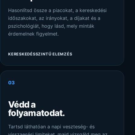
Hasonlítsd össze a piacokat, a kereskedési
időszakokat, az irányokat, a díjakat és a
pszichológiát, hogy lásd, mely minták
érdemelnek figyelmet.
KERESKEDÉSSZINTŰ ELEMZÉS
03
Védd a
folyamatodat.
Tartsd láthatóan a napi veszteség- és
visszaesési limiteket, majd vizsgáld meg az