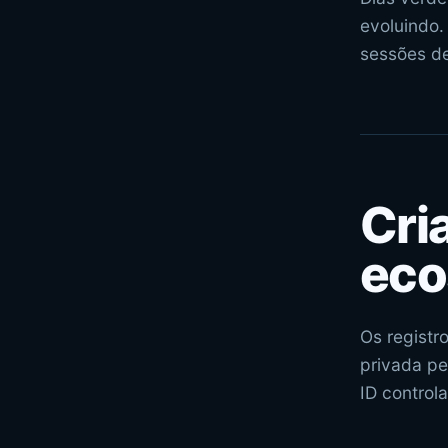
evoluindo.
sessões de
Cri
eco
Os registr
privada pe
ID control