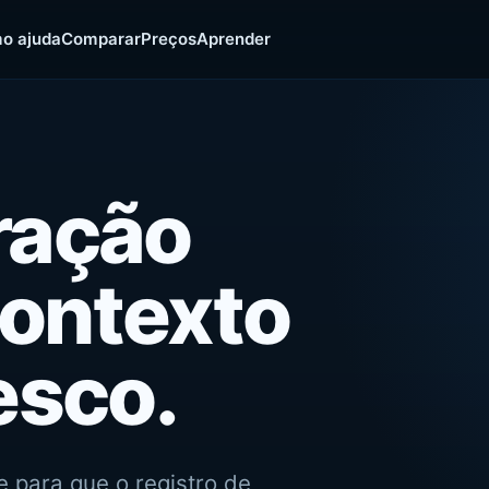
o ajuda
Comparar
Preços
Aprender
ração
contexto
esco.
e para que o registro de