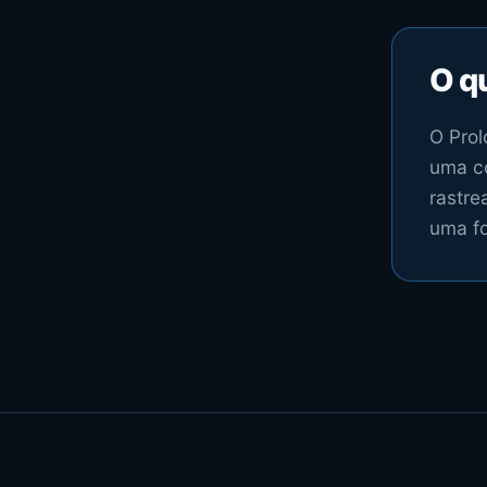
O qu
O Prol
uma co
rastre
uma fo