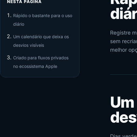
NESTA PÁGINA
diár
Rápido o bastante para o uso
diário
Registre m
Um calendário que deixa os
sem recria
desvios visíveis
melhor op
Criado para fluxos privados
no ecossistema Apple
Um 
des
Dias verde