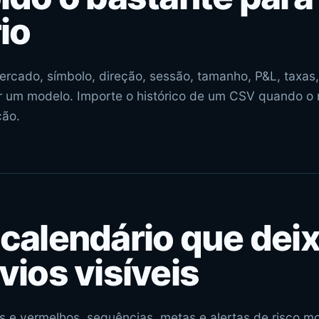
io
ercado, símbolo, direção, sessão, tamanho, P&L, taxas,
r um modelo. Importe o histórico de um CSV quando o r
ção.
calendário que deix
vios visíveis
s e vermelhos, sequências, metas e alertas de risco 