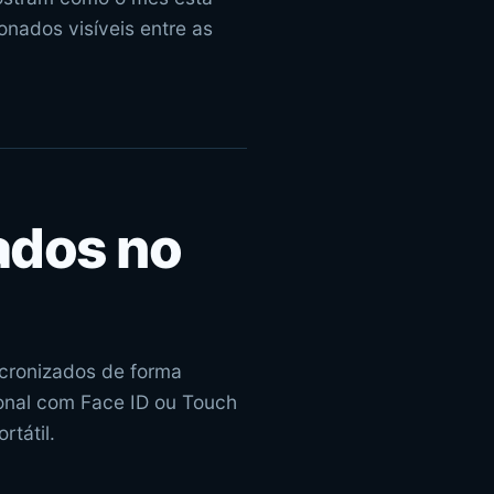
onados visíveis entre as
vados no
ncronizados de forma
ional com Face ID ou Touch
rtátil.