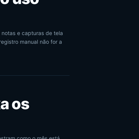
 notas e capturas de tela
egistro manual não for a
a os
mostram como o mês está