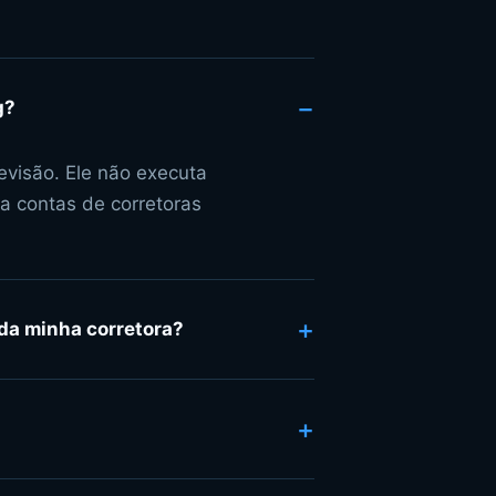
−
g?
evisão. Ele não executa
a contas de corretoras
+
da minha corretora?
+