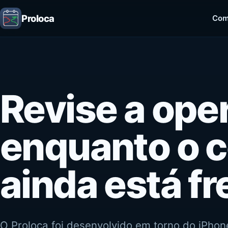
Proloca
Com
Revise a ope
enquanto o 
ainda está fr
O Proloca foi desenvolvido em torno do iPhon