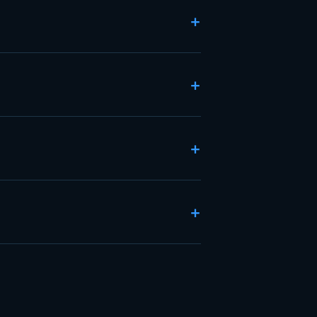
+
+
+
+