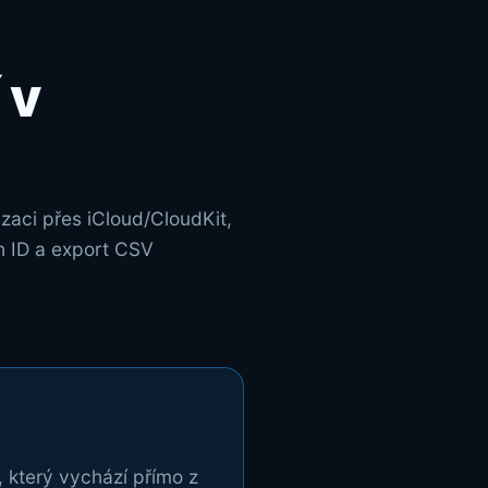
 v
zaci přes iCloud/CloudKit,
h ID a export CSV
 který vychází přímo z