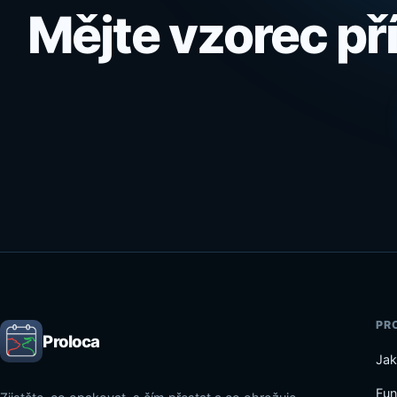
Mějte vzorec př
PR
Proloca
Jak
Fun