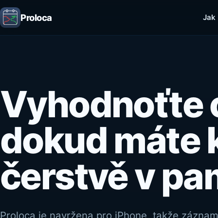
Proloca
Jak
Vyhodnoťte 
dokud máte 
čerstvě v pa
Proloca je navržena pro iPhone, takže zázna