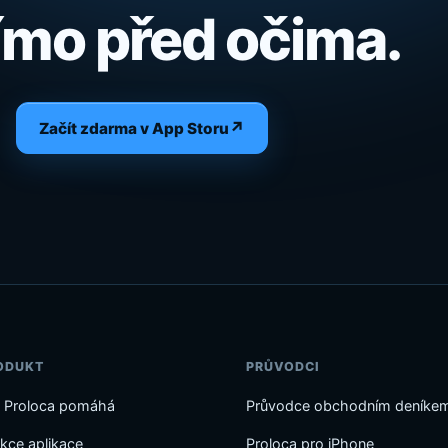
ímo před očima.
↗
Začít zdarma v App Storu
ODUKT
PRŮVODCI
 Proloca pomáhá
Průvodce obchodním deníke
kce aplikace
Proloca pro iPhone