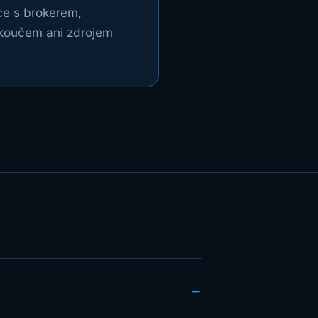
ce s brokerem,
 koučem ani zdrojem
−