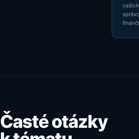
vašich
správc
finanč
Časté otázky
k tématu