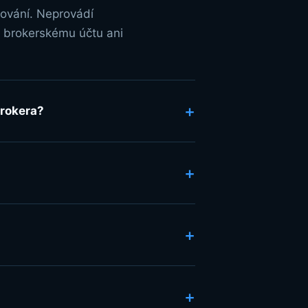
cování. Neprovádí
k brokerskému účtu ani
+
brokera?
+
+
+