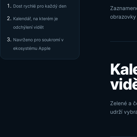
Dost rychlé pro každý den
Zaznamenej
obrazovky 
Kalendář, na kterém je
odchýlení vidět
Navrženo pro soukromí v
ekosystému Apple
Kal
vid
Zelené a č
udrží vybr