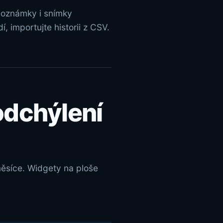
 poznámky i snímky
 importujte historii z CSV.
odchýlení
 měsíce. Widgety na ploše