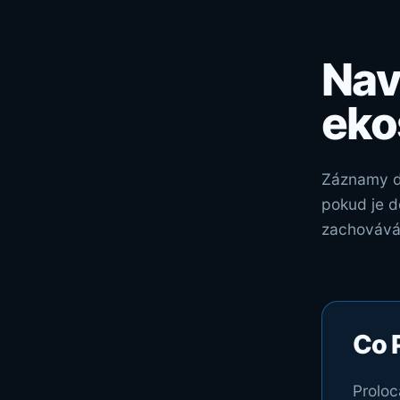
Nav
eko
Záznamy de
pokud je d
zachovává 
Co P
Proloc