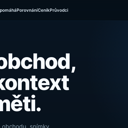
 pomáhá
Porovnání
Ceník
Průvodci
obchod,
kontext
měti.
m obchodu, snímky