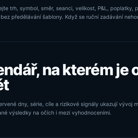
te trh, symbol, směr, seanci, velikost, P&L, poplatky,
bez předělávání šablony. Když se ruční zadávání nehodí,
endář, na kterém je 
ět
ervené dny, série, cíle a rizikové signály ukazují vývoj
ané výsledky na očích i mezi vyhodnoceními.