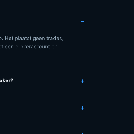
−
. Het plaatst geen trades,
et een brokeraccount en
+
roker?
+