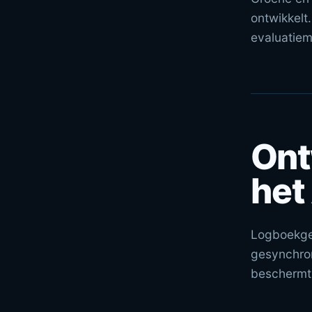
ontwikkelt
evaluatiem
Ont
het
Logboekge
gesynchron
beschermt 