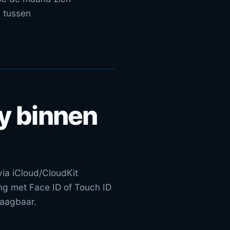
 tussen
y binnen
ia iCloud/CloudKit
ng met Face ID of Touch ID
raagbaar.