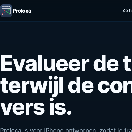
Proloca
Zo h
Evalueer de 
terwijl de co
vers is.
Proloca is voor iPhone ontworpen, zodat je tr