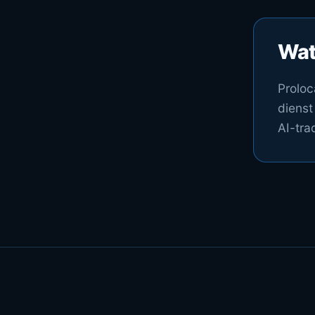
Wat 
Proloc
dienst
AI-tra