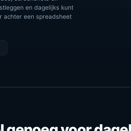
stleggen en dagelijks kunt
er achter een spreadsheet
→
l genoeg voor dagel