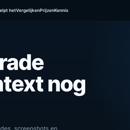
elpt het
Vergelijken
Prijzen
Kennis
trade
ntext nog
ades, screenshots en