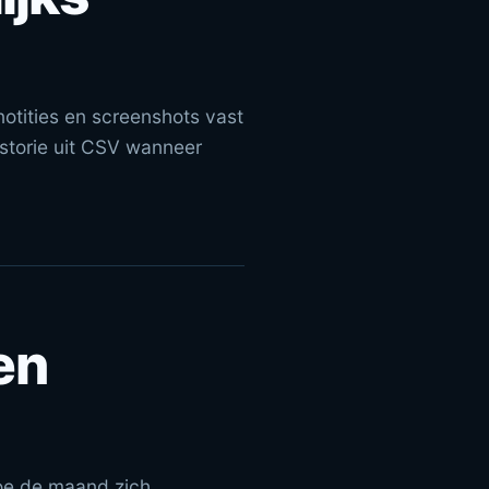
notities en screenshots vast
storie uit CSV wanneer
en
hoe de maand zich