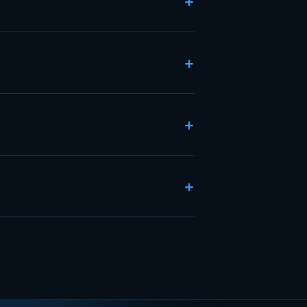
+
+
+
+