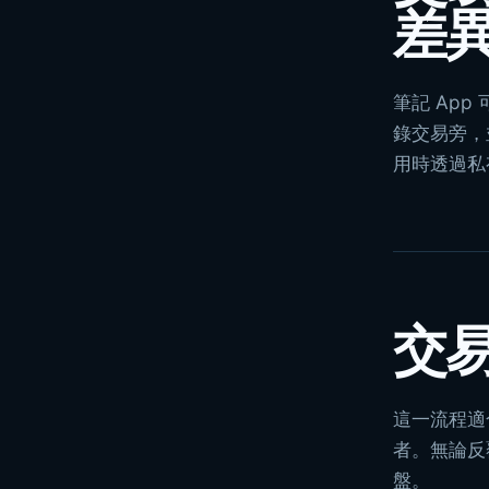
差
筆記 Ap
錄交易旁，
用時透過私有 
交
這一流程適
者。無論反
盤。