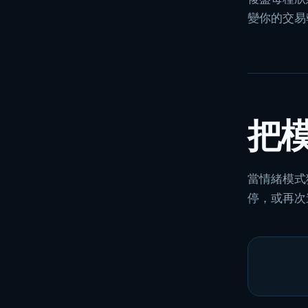
變你的交易
把
當情緒模式
停，或再次