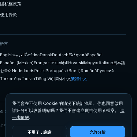
隱私權政策
使用條款
語言
English
العربية
Čeština
Dansk
Deutsch
Ελληνικά
Español
Español (México)
Français
עברית
हिन्दी
Hrvatski
Magyar
Italiano
日本語
한국어
Nederlands
Polski
Português (Brasil)
Română
Русский
Türkçe
Українська
Tiếng Việt
简体中文
繁體中文
我們會在不使用 Cookie 的情況下統計流量。你也同意啟用
詳細分析以改善網站嗎？我們不會建立廣告使用者檔案。
進
© 2026 Proloca
一步瞭解
.
全球 75+ 個國家的交易者都在使用。 · iPhone 版現已推出
不用了，謝謝
允許分析