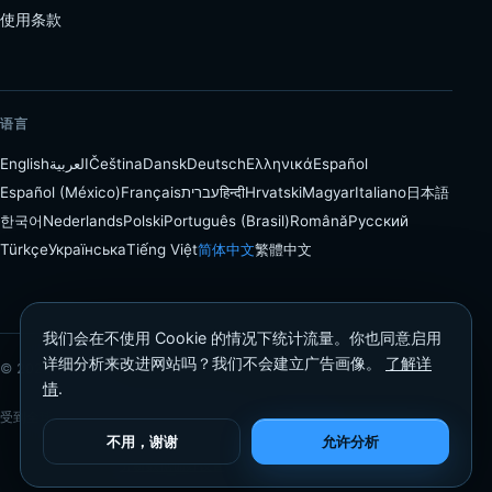
使用条款
语言
English
العربية
Čeština
Dansk
Deutsch
Ελληνικά
Español
Español (México)
Français
עברית
हिन्दी
Hrvatski
Magyar
Italiano
日本語
한국어
Nederlands
Polski
Português (Brasil)
Română
Русский
Türkçe
Українська
Tiếng Việt
简体中文
繁體中文
我们会在不使用 Cookie 的情况下统计流量。你也同意启用
详细分析来改进网站吗？我们不会建立广告画像。
了解详
© 2026 Proloca
情
.
受到全球 75+ 个国家和地区的交易者信赖。 · 支持 iPhone
不用，谢谢
允许分析
分析数据偏好设置