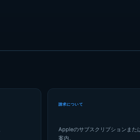
請求について
。
Appleのサブスクリプションま
案内。