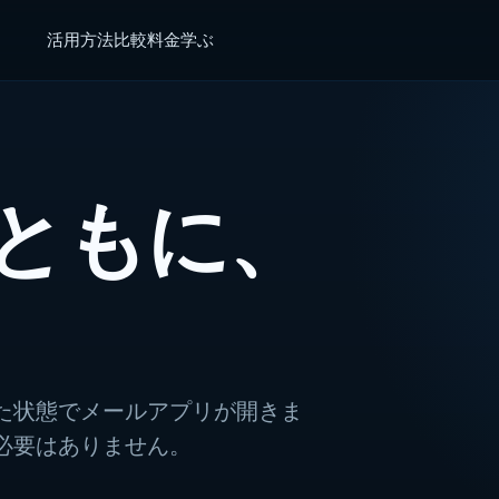
活用方法
比較
料金
学ぶ
ともに、
た状態でメールアプリが開きま
必要はありません。