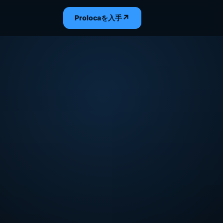
↗
Prolocaを入手